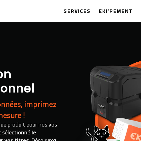
SERVICES
EKI’PEMENT
on
ionnel
données, imprimez
mesure !
ue produit pour nos vos
t sélectionné
le
r vos titres
. Découvrez