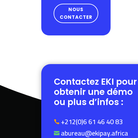
NOUS
CONTACTER
Contactez EKI pour
obtenir une démo
ou plus d’infos :
+212(0)6 61 46 40 83

abureau@ekipay.africa
