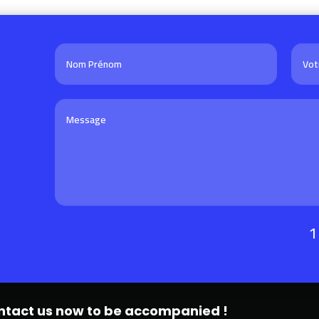
1
ntact us now to be accompanied !