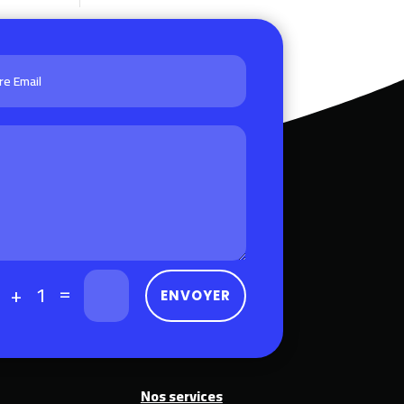
=
 + 1
ENVOYER
Nos services